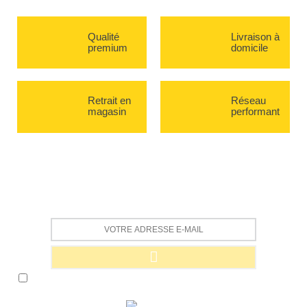
Qualité
Livraison à
premium
domicile
Retrait en
Réseau
magasin
performant
RECEVEZ LA NEWSLETTER CRÉPITO
En cochant cette case, j'accepte de recevoir des informations par mail