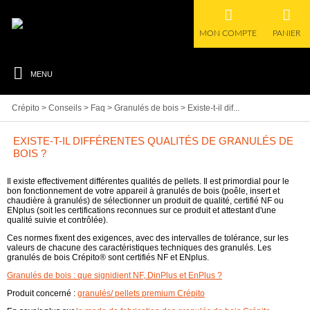
MON COMPTE
PANIER
MENU
Crépito
>
Conseils
>
Faq
>
Granulés de bois
>
Existe-t-il dif...
EXISTE-T-IL DIFFÉRENTES QUALITÉS DE GRANULÉS DE
BOIS ?
Il existe effectivement différentes qualités de pellets. Il est primordial pour le
bon fonctionnement de votre appareil à granulés de bois (poêle, insert et
chaudière à granulés) de
sélectionner un produit de qualité, certifié NF ou
ENplus
(soit les certifications reconnues sur ce produit et attestant d'une
qualité suivie et contrôlée).
Ces normes fixent des exigences, avec des intervalles de tolérance, sur les
valeurs de chacune des caractéristiques techniques des granulés.
Les
granulés de bois Crépito® sont certifiés NF et ENplus
.
Granulés de bois : que signidient NF, DinPlus et EnPlus ?
Produit concerné :
granulés/ pellets premium Crépito