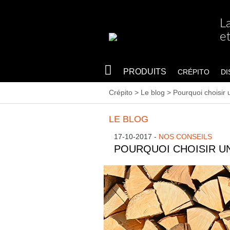
L
e
PRODUITS
CRÉPITO
DI
Crépito
>
Le blog
>
Pourquoi choisir
LE BLOG
17-10-2017
-
NOS CONSEILS
POURQUOI CHOISIR U