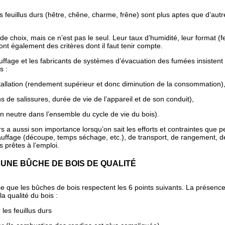
les feuillus durs (hêtre, chêne, charme, frêne) sont plus aptes que d’au
e choix, mais ce n’est pas le seul. Leur taux d’humidité, leur format (f
ont également des critères dont il faut tenir compte.
uffage et les fabricants de systèmes d’évacuation des fumées insistent 
s :
lation (rendement supérieur et donc diminution de la consommation)
e salissures, durée de vie de l’appareil et de son conduit),
 neutre dans l’ensemble du cycle de vie du bois).
rs a aussi son importance lorsqu’on sait les efforts et contraintes que p
auffage (découpe, temps séchage, etc.), de transport, de rangement, d
s prêtes à l’emploi.
 UNE BÛCHE DE BOIS DE QUALITÉ
ce que les bûches de bois respectent les 6 points suivants. La présenc
la qualité du bois :
es feuillus durs