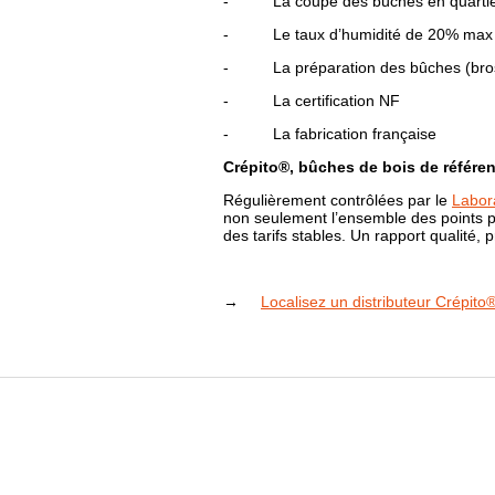
- La coupe des bûches en quartier (
- Le taux d’humidité de 20% max
- La préparation des bûches (bross
- La certification NF
- La fabrication française
Crépito®, bûches de bois de référe
Régulièrement contrôlées par le
Labor
non seulement l’ensemble des points pr
des tarifs stables. Un rapport qualité, p
→
Localisez un distributeur Crépito