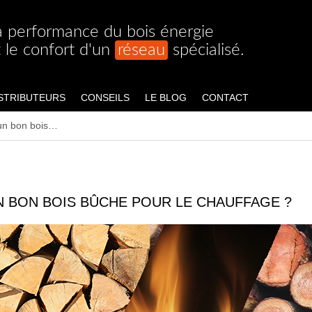
a performance du bois énergie
t le confort d'un
réseau
spécialisé.
STRIBUTEURS
CONSEILS
LE BLOG
CONTACT
 un bon bois…
N BON BOIS BÛCHE POUR LE CHAUFFAGE ?