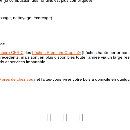
la combustion des rondins est plus compliquée)
age, nettoyage, écorçage)
nce
atoire CERIC
, les
bûches Premium Crépito®
(bûches haute performance)
écédents, mais sont en plus disponibles toute l’année via un large rés
rix et services imbattable !
® près de chez vous
et faites-vous livrer votre bois à domicile en quelqu